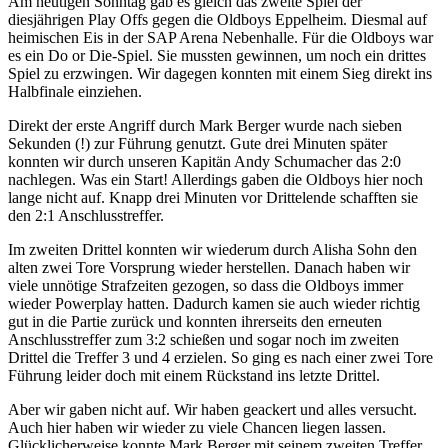
Am heutigen Sonntag gab es gleich das zweite Spiel der
diesjährigen Play Offs gegen die Oldboys Eppelheim. Diesmal auf
heimischen Eis in der SAP Arena Nebenhalle. Für die Oldboys war
es ein Do or Die-Spiel. Sie mussten gewinnen, um noch ein drittes
Spiel zu erzwingen. Wir dagegen konnten mit einem Sieg direkt ins
Halbfinale einziehen.
Direkt der erste Angriff durch Mark Berger wurde nach sieben
Sekunden (!) zur Führung genutzt. Gute drei Minuten später
konnten wir durch unseren Kapitän Andy Schumacher das 2:0
nachlegen. Was ein Start! Allerdings gaben die Oldboys hier noch
lange nicht auf. Knapp drei Minuten vor Drittelende schafften sie
den 2:1 Anschlusstreffer.
Im zweiten Drittel konnten wir wiederum durch Alisha Sohn den
alten zwei Tore Vorsprung wieder herstellen. Danach haben wir
viele unnötige Strafzeiten gezogen, so dass die Oldboys immer
wieder Powerplay hatten. Dadurch kamen sie auch wieder richtig
gut in die Partie zurück und konnten ihrerseits den erneuten
Anschlusstreffer zum 3:2 schießen und sogar noch im zweiten
Drittel die Treffer 3 und 4 erzielen. So ging es nach einer zwei Tore
Führung leider doch mit einem Rückstand ins letzte Drittel.
Aber wir gaben nicht auf. Wir haben geackert und alles versucht.
Auch hier haben wir wieder zu viele Chancen liegen lassen.
Glücklicherweise konnte Mark Berger mit seinem zweiten Treffer